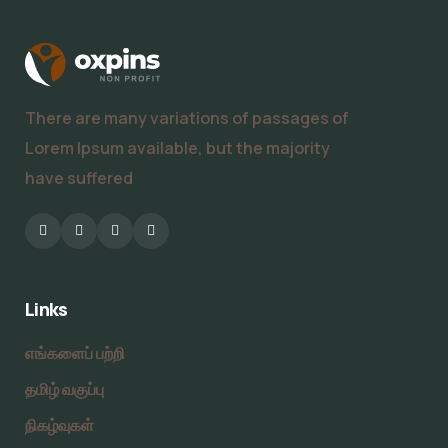
There are many variations of passages of
Lorem Ipsum available, but the majority
have suffered
Links
எங்களைப் பற்றி
தமிழ் வகுப்பு
நிகழ்வுகள்