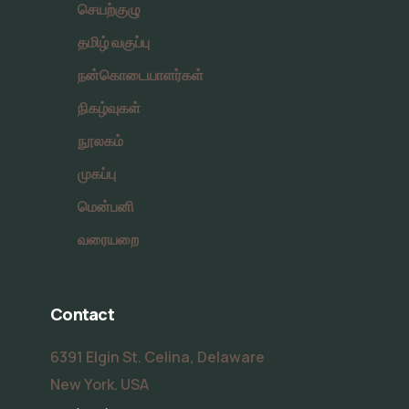
செயற்குழு
தமிழ் வகுப்பு
நன்கொடையாளர்கள்
நிகழ்வுகள்
நூலகம்
முகப்பு
மென்பனி
வரையறை
Contact
6391 Elgin St. Celina, Delaware
New York. USA