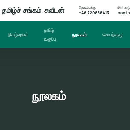
தொடர்புக்கு
மின்னஞ்
தமிழ்ச் சங்கம், சுவீடன்
+46 720858413
conta
தமிழ்
நிகழ்வுகள்
நூலகம்
செயற்குழு
வகுப்பு
நூலகம்