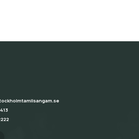
tockholmtamilsangam.se
413
2222