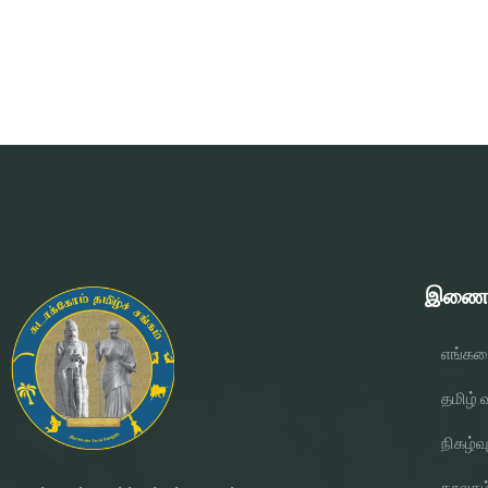
இணையப
எங்களை
தமிழ் வ
நிகழ்வ
நூலகம