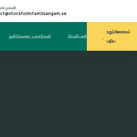
சல் முகவரி
ct@stockholmtamilsangam.se
உறுப்பினராகப்
நன்கொடையாளர்கள்
மென்பனி
பதிய