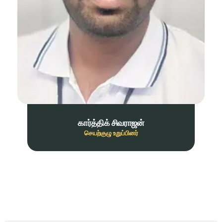
கார்த்திக் சிவராஜன்
செயற்குழு உறுப்பினர்