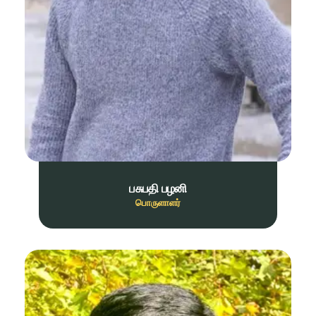
பசுபதி பழனி
பொருளாளர்