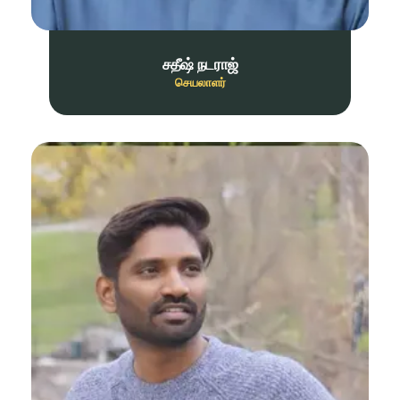
சதீஷ் நடராஜ்
செயலாளர்