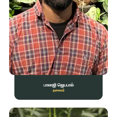
பாலாஜி ஜெயபால்
தலைவர்