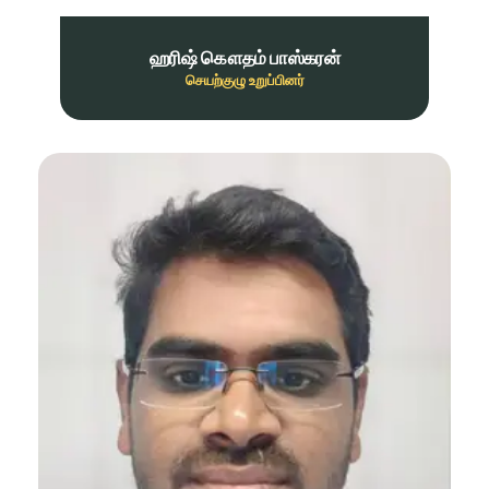
ஹரிஷ் கௌதம் பாஸ்கரன்
செயற்குழு உறுப்பினர்