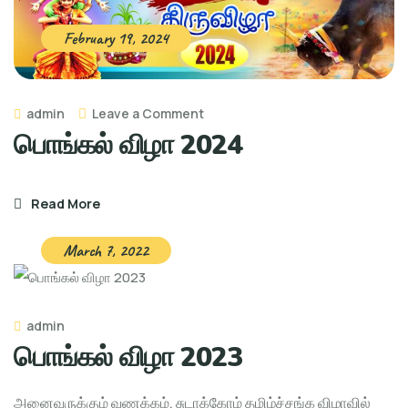
February 19, 2024
on
admin
Leave a Comment
பொங்கல் விழா 2024
பொங்கல்
விழா
2024
Read More
March 7, 2022
admin
பொங்கல் விழா 2023
அனைவருக்கும் வணக்கம், சுடாக்கோம் தமிழ்ச்சங்க விழாவில்